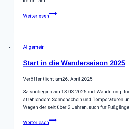
immer am…
Schifffahrt
Weiterlesen
Kettwig
Allgemein
Start in die Wandersaison 2025
Veröffentlicht am
26. April 2025
Saisonbeginn am 18.03.2025 mit Wanderung durch 
strahlendem Sonnenschein und Temperaturen um d
Wegen der seit über 2 Jahren, auch für Fußgänge
Start
Weiterlesen
in