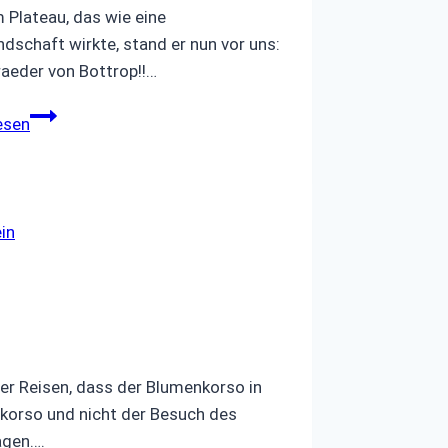
 Plateau, das wie eine
dschaft wirkte, stand er nun vor uns:
raeder von Bottrop!!…
Bergwanderung
esen
am
20.05.26
zum
Tetraeder
in
er Reisen, dass der Blumenkorso in
nkorso und nicht der Besuch des
agen….