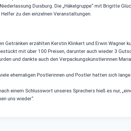
ederlassung Duisburg. Die „Häkelgruppe“ mit Brigitte Glück,
d Helfer zu den einzelnen Veranstaltungen.
en Getränken erzählten Kerstin Klinkert und Erwin Wagner 
bestückt mit über 100 Preisen, darunter auch wieder 3 Gutsc
rden und dankte auch den Verpackungskünstlerinnen Maria Ah
 viele ehemaligen Postlerinnen und Postler hatten sich lang
 nach einem Schlusswort unseres Sprechers hieß es nur, „ei
hen uns wieder“.