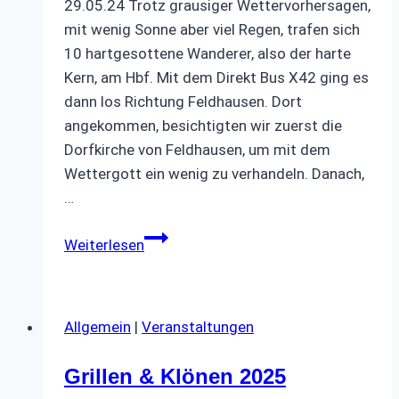
29.05.24 Trotz grausiger Wettervorhersagen,
mit wenig Sonne aber viel Regen, trafen sich
10 hartgesottene Wanderer, also der harte
Kern, am Hbf. Mit dem Direkt Bus X42 ging es
dann los Richtung Feldhausen. Dort
angekommen, besichtigten wir zuerst die
Dorfkirche von Feldhausen, um mit dem
Wettergott ein wenig zu verhandeln. Danach,
…
Regenwanderung
Weiterlesen
um
Schloss
Beck
Allgemein
|
Veranstaltungen
am
29.05.24
Grillen & Klönen 2025