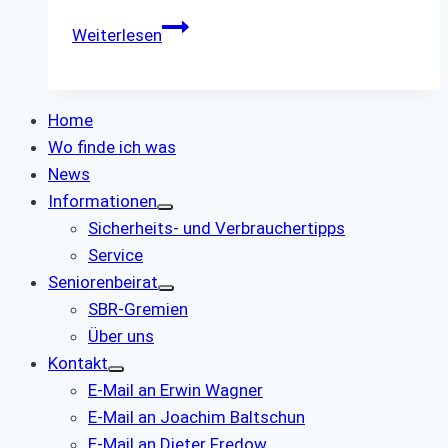
Wanderung
Weiterlesen
am
24.04.2024
zum
Home
Landschaftspark
Wo finde ich was
Duisburg
News
Informationen
Sicherheits- und Verbrauchertipps
Service
Seniorenbeirat
SBR-Gremien
Über uns
Kontakt
E-Mail an Erwin Wagner
E-Mail an Joachim Baltschun
E-Mail an Dieter Fredow