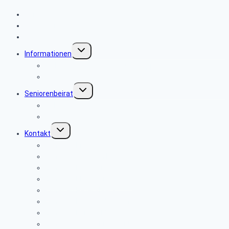
Home
Wo finde ich was
News
Untermenü
Informationen
umschalten
Sicherheits- und Verbrauchertipps
Service
Untermenü
Seniorenbeirat
umschalten
SBR-Gremien
Über uns
Untermenü
Kontakt
umschalten
E-Mail an Erwin Wagner
E-Mail an Joachim Baltschun
E-Mail an Dieter Fredow
E-Mail an Klaus van de Kolk
E-Mail an Peter Haack
E-Mail an Ralf Wiedemann
E-Mail an Kerstin Klinkert
E-Mail an Walter Kitschenberg